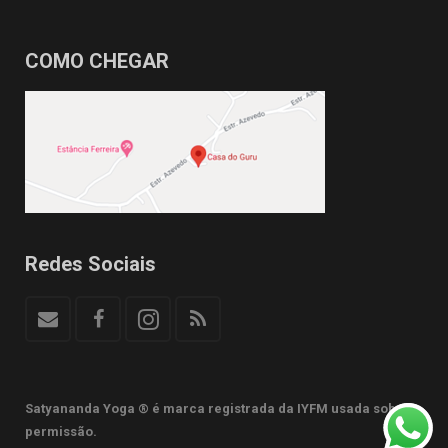
COMO CHEGAR
Redes Sociais
Satyananda Yoga ® é marca registrada da IYFM usada sob
permissão.