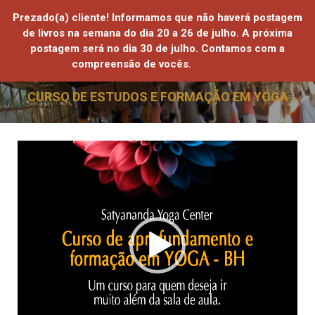
Prezado(a) cliente! Informamos que não haverá postagem
de livros na semana do dia 20 a 26 de julho. A próxima
postagem será no dia 30 de julho. Contamos com a
compreensão de vocês.
Dispensar
HOME
CURSO DE ESTUDOS E FORMAÇÃO EM YOGA
QUEM SOMOS
Tocador
ATIVIDADES ONLINE
de
vídeo
ATIVIDADES PRESENCIAIS
LOJA
PROJETOS SOCIAIS
SAIBA MAIS
CONTATO