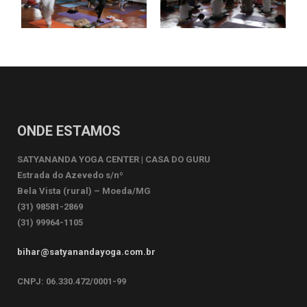
ONDE ESTAMOS
SATYANANDA YOGA CENTER | CASA DO GURU
Estrada do Azevedo s/nº
Bela Vista (rural) – Moeda/MG
(31) 98581-2869
(31) 99964-1105
bihar@satyanandayoga.com.br
CNPJ: 06.330.472/0001-99