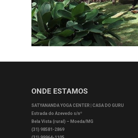
ONDE ESTAMOS
SATYANANDA YOGA CENTER | CASA DO GURU
Estrada do Azevedo s/nº
Bela Vista (rural) – Moeda/MG
(31) 98581-2869
(31) 99964-1105