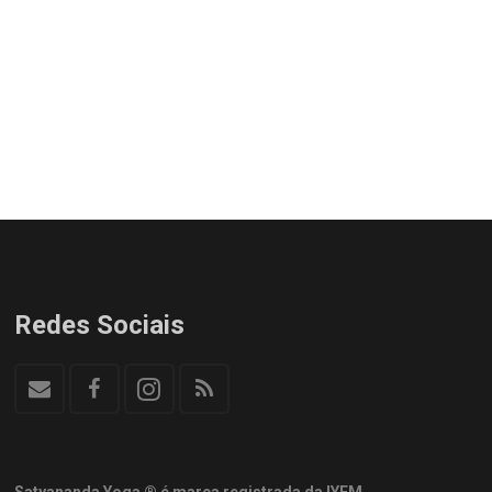
Redes Sociais
Satyananda Yoga ® é marca registrada da IYFM