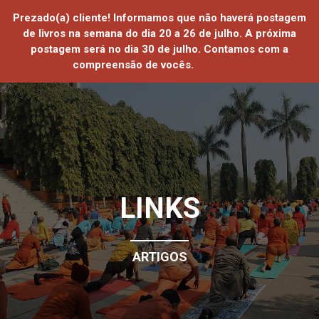
Prezado(a) cliente! Informamos que não haverá postagem
de livros na semana do dia 20 a 26 de julho. A próxima
postagem será no dia 30 de julho. Contamos com a
compreensão de vocês.
Dispensar
HOME
QUEM SOMOS
ATIVIDADES ONLINE
ATIVIDADES PRESENCIAIS
LINKS
LOJA
PROJETOS SOCIAIS
ARTIGOS
SAIBA MAIS
CONTATO