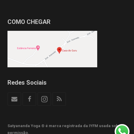
COMO CHEGAR
Redes Sociais
Satyananda Yoga ® é marca registrada da IYFM usada sob
permissão.