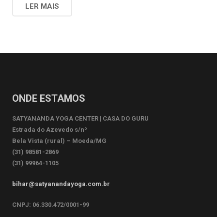
LER MAIS
ONDE ESTAMOS
SATYANANDA YOGA CENTER | CASA DO GURU
Estrada do Azevedo s/nº
Bela Vista (rural) – Moeda/MG
(31) 98581-2869
(31) 99964-1105
bihar@satyanandayoga.com.br
CNPJ: 06.330.472/0001-99