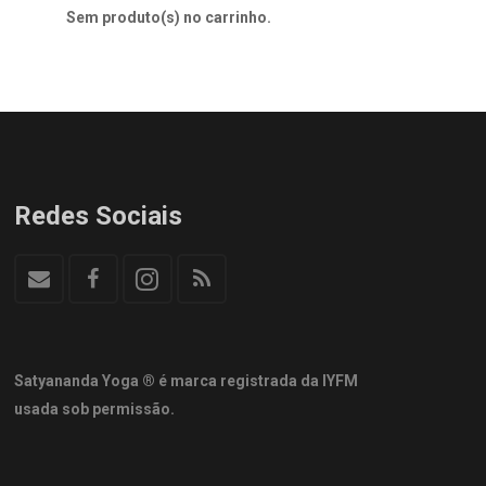
Sem produto(s) no carrinho.
Redes Sociais
Satyananda Yoga ® é marca registrada da IYFM
usada sob permissão.