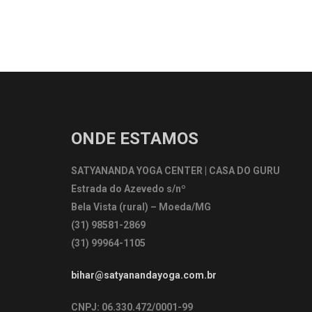
ONDE ESTAMOS
SATYANANDA YOGA CENTER | CASA DO GURU
Estrada do Azevedo s/nº
Bela Vista (rural) – Moeda/MG
(31) 98581-2869
(31) 99964-1105
bihar@satyanandayoga.com.br
CNPJ: 06.330.472/0001-99