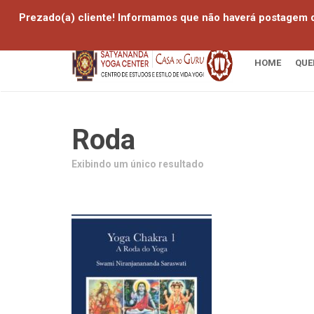
Prezado(a) cliente! Informamos que não haverá postagem d
HOME
QUE
Roda
Exibindo um único resultado