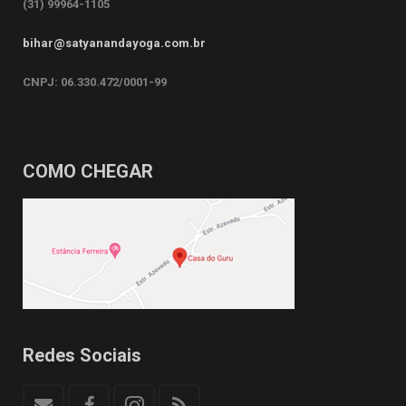
(31) 99964-1105
bihar@satyanandayoga.com.br
CNPJ: 06.330.472/0001-99
COMO CHEGAR
Redes Sociais