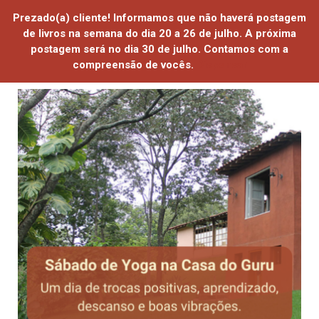
Prezado(a) cliente! Informamos que não haverá postagem
de livros na semana do dia 20 a 26 de julho. A próxima
postagem será no dia 30 de julho. Contamos com a
compreensão de vocês.
Dispensar
HOME
QUEM SOMOS
ATIVIDADES ONLINE
ATIVIDADES PRESENCIAIS
LOJA
PROJETOS SOCIAIS
SAIBA MAIS
CONTATO