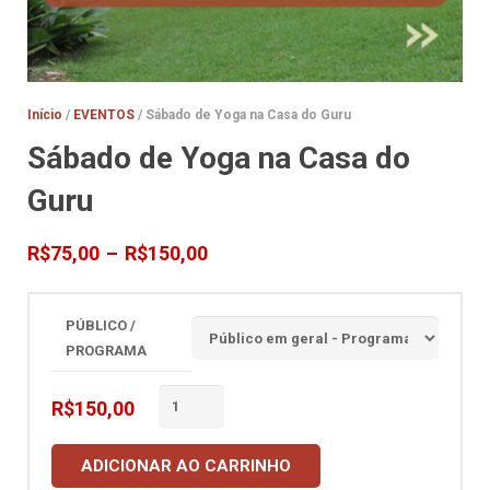
Início
/
EVENTOS
/ Sábado de Yoga na Casa do Guru
Sábado de Yoga na Casa do
Guru
Faixa
R$
75,00
–
R$
150,00
de
preço:
R$75,00
PÚBLICO /
através
PROGRAMA
R$150,00
Sábado
R$
150,00
de
Yoga
ADICIONAR AO CARRINHO
na