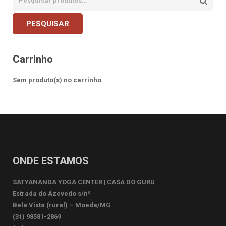
PESQUISAR
Carrinho
Sem produto(s) no carrinho.
ONDE ESTAMOS
SATYANANDA YOGA CENTER | CASA DO GURU
Estrada do Azevedo s/nº
Bela Vista (rural) – Moeda/MG
(31) 98581-2869