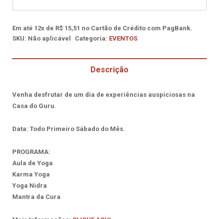
Casa
do
Guru
Em até
12x
de
R$ 15,51
no Cartão de Crédito com PagBank.
quantidade
SKU:
Não aplicável
Categoria:
EVENTOS
Descrição
Venha desfrutar de um dia de experiências auspiciosas na
Casa do Guru.
Data: Todo Primeiro Sábado do Mês.
PROGRAMA:
Aula de Yoga
Karma Yoga
Yoga Nidra
Mantra da Cura