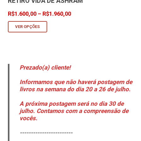
RETIRO VIDA DE ASHRAM
Faixa
R$
1.600,00
–
R$
1.960,00
de
VER OPÇÕES
preço:
R$1.600,00
através
R$1.960,00
Prezado(a) cliente!
Informamos que não haverá postagem de
livros na semana do dia 20 a 26 de julho.
A próxima postagem será no dia 30 de
julho. Contamos com a compreensão de
vocês.
------------------------